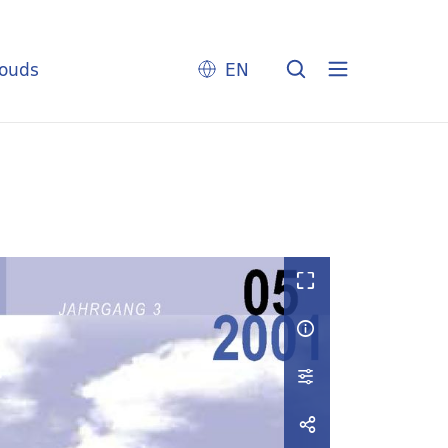
louds
EN