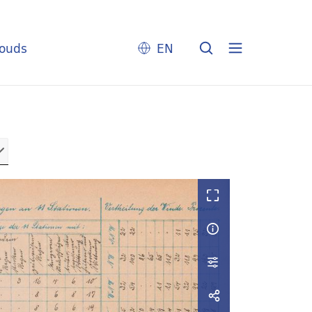
louds
EN