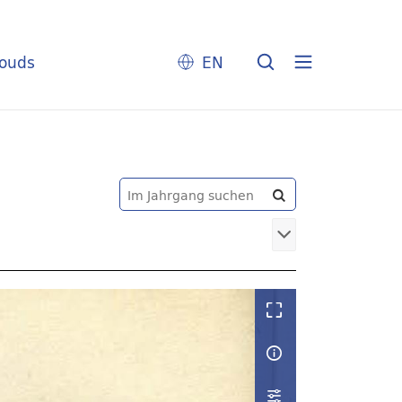
louds
EN