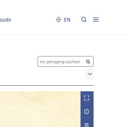
louds
EN